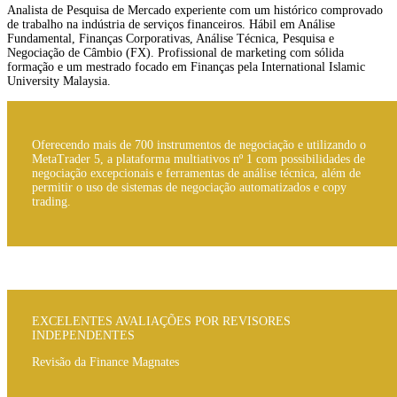
Analista de Pesquisa de Mercado experiente com um histórico comprovado
de trabalho na indústria de serviços financeiros. Hábil em Análise
Fundamental, Finanças Corporativas, Análise Técnica, Pesquisa e
Negociação de Câmbio (FX). Profissional de marketing com sólida
formação e um mestrado focado em Finanças pela International Islamic
University Malaysia.
Oferecendo mais de 700 instrumentos de negociação e utilizando o
MetaTrader 5, a plataforma multiativos nº 1 com possibilidades de
negociação excepcionais e ferramentas de análise técnica, além de
permitir o uso de sistemas de negociação automatizados e copy
trading.
EXCELENTES AVALIAÇÕES POR REVISORES
INDEPENDENTES
Revisão da Finance Magnates