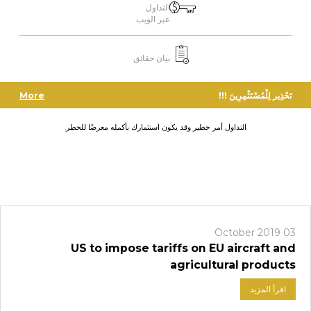
التداول
عبر الويب
بيان حقائق
تَحْذِير لِلْمُسْتَثْمِرِينَ !!!
More
التداول أمر خطير وقد يكون استثمارك بأكمله معرضًا للخطر.
03 October 2019
US to impose tariffs on EU aircraft and
agricultural products
اقرأ المزيد