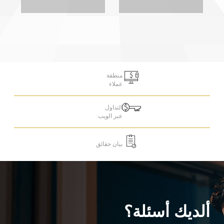
منطقة
عملاء
التداول
عبر الويب
بيان حقائق
ألديك أسئلة؟