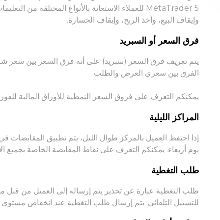
MetaTrader 5 للعملاء الاستعانة بالأنواع المختلفة من ا
وإيقاف البيع، وأخذ الربح، وإيقاف الخسارة.
فرق السعر أو السبريد
يتم تعريف فرق السعر (سبريد) على أنه فرق السعر بين سعر شراء 
الفرق بين سعري العرض والطلب.
يمكنكم التعرف على فروق السعر النمطية للأوراق المالية للف
المراكز الليلية
إذا احتفظ العميل بالمركز طوال الليل، يتم تطبيق المقايضات في ن
يوم أربعاء. يمكنكم التعرف على نقاط المقايضة الخاصة بجميع الأوراق ا
طلب التغطية
طلب التغطية عبارة عن تحذير يتم إرساله إلى العميل من قبل م
للتسييل التلقائي. يتم إرسال طلب التغطية عند انخفاض مستوى اله