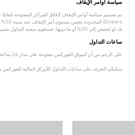
سياسة أوامر الإيقاف
okers
بك لو انخفض إلى 30% أو ما دونها، فستقوم منصة التداول بتسييل المراكز تلقائيًا.
ساعات التداول
على الرغم من أن أسواق الفوركس مفتوحة على مدار 24 ساعة، إلا أن هناك بعض الاستثناءات التي تقيّد ساعات التداول.
تسجيل الدخول إلى منصات على الانترنت
يمكنكم التعرف على ساعات التداول للأوراق المالية للفوركس 
WEBTRADER 5
سجل الدخول إلى منطقة العملاء
تسجيل الدخول