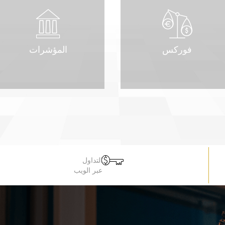
فوركس
المؤشرات
التداول
عبر الويب