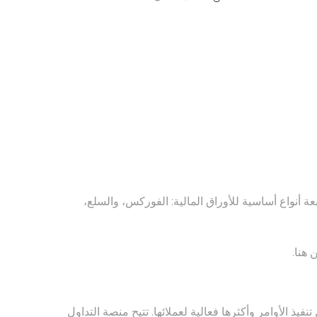
تح مراكز تداول في أربعة أنواع أساسية للأوراق المالية: الفوركس، والسلع،
من
هنا
.
فضل حلول تنفيذ الأوامر وأكثرها فعالية لعملائها. تتيح منصة التداول