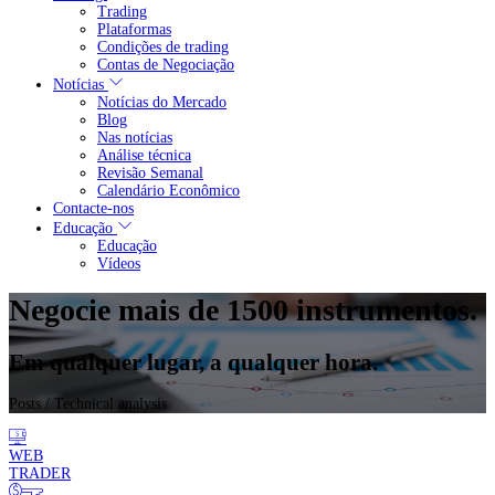
Trading
Plataformas
Condições de trading
Contas de Negociação
Notícias
Notícias do Mercado
Blog
Nas notícias
Análise técnica
Revisão Semanal
Calendário Econômico
Contacte-nos
Educação
Educação
Vídeos
Negocie mais de 1500 instrumentos.
Em qualquer lugar, a qualquer hora.
Posts
/ Technical analysis
WEB
TRADER