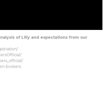
alysis of Lilly and expectations from our
istration/
rsOfficial/
rs_official/
en-brokers
Faça login em plataformas online
WEBTRADER 5