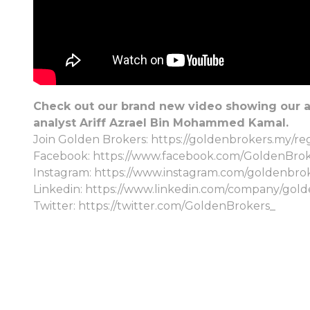
Check out our brand new video showing our an
analyst Ariff Azrael Bin Mohammed Kamal.
Join Golden Brokers:
https://goldenbrokers.my/reg
Facebook:
https://www.facebook.com/GoldenBroke
Instagram:
https://www.instagram.com/goldenbroke
Linkedin:
https://www.linkedin.com/company/gold
Twitter:
https://twitter.com/GoldenBrokers_