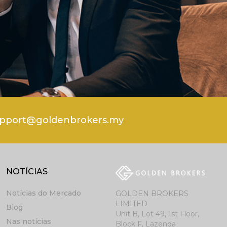
pport@goldenbrokers.my
NOTÍCIAS
Notícias do Mercado
GOLDEN BROKERS
LIMITED
Blog
Unit B, Lot 49, 1st Floor,
Nas notícias
Block F, Lazenda