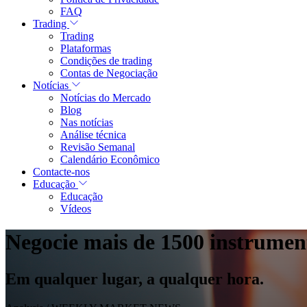
FAQ
Trading
Trading
Plataformas
Condições de trading
Contas de Negociação
Notícias
Notícias do Mercado
Blog
Nas notícias
Análise técnica
Revisão Semanal
Calendário Econômico
Contacte-nos
Educação
Educação
Vídeos
Negocie mais de 1500 instrumen
Em qualquer lugar, a qualquer hora.