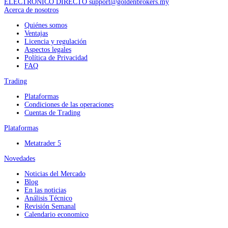
ELECTRÓNICO DIRECTO support@goldenbrokers.my
Acerca de nosotros
Quiénes somos
Ventajas
Licencia y regulación
Aspectos legales
Política de Privacidad
FAQ
Trading
Plataformas
Condiciones de las operaciones
Cuentas de Trading
Plataformas
Metatrader 5
Novedades
Noticias del Mercado
Blog
En las noticias
Análisis Técnico
Revisión Semanal
Calendario economico