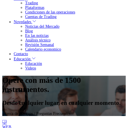
Trading
Plataformas
Condiciones de las operaciones
Cuentas de Trading
Novedades
Noticias del Mercado
Blog
En las noticias
Análisis técnico
Revisión Semanal
Calendario economico
Contacto
Educación
Educación
Videos
Opere con más de 1500
instrumentos.
Desde cualquier lugar, en cualquier momento.
Acerca de nosotros
/ Preguntas Frecuentes
WEB