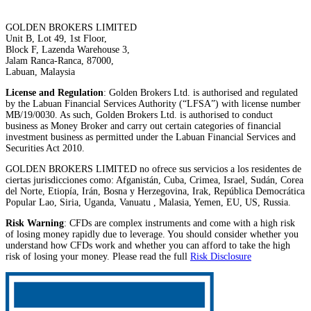
GOLDEN BROKERS LIMITED
Unit B, Lot 49, 1st Floor,
Block F, Lazenda Warehouse 3,
Jalam Ranca-Ranca, 87000,
Labuan, Malaysia
License and Regulation
: Golden Brokers Ltd. is authorised and regulated
by the Labuan Financial Services Authority (“LFSA”) with license number
MB/19/0030. As such, Golden Brokers Ltd. is authorised to conduct
business as Money Broker and carry out certain categories of financial
investment business as permitted under the Labuan Financial Services and
Securities Act 2010.
GOLDEN BROKERS LIMITED no ofrece sus servicios a los residentes de
ciertas jurisdicciones como: Afganistán, Cuba, Crimea, Israel, Sudán, Corea
del Norte, Etiopía, Irán, Bosna y Herzegovina, Irak, República Democrática
Popular Lao, Siria, Uganda, Vanuatu , Malasia, Yemen, EU, US, Russia.
Risk Warning
: CFDs are complex instruments and come with a high risk
of losing money rapidly due to leverage. You should consider whether you
understand how CFDs work and whether you can afford to take the high
risk of losing your money. Please read the full
Risk Disclosure