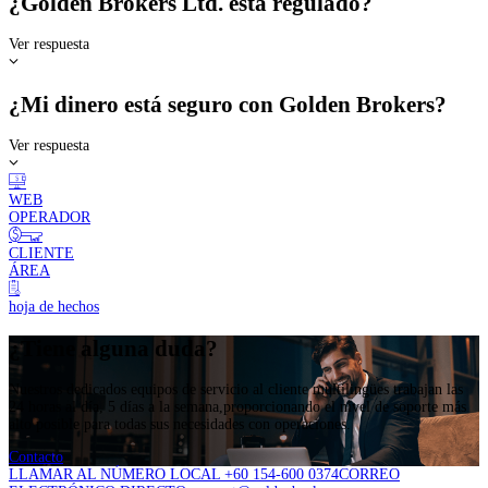
¿Golden Brokers Ltd. está regulado?
Ver respuesta
¿Mi dinero está seguro con Golden Brokers?
Ver respuesta
WEB
OPERADOR
CLIENTE
ÁREA
hoja de hechos
¿Tiene alguna duda?
Nuestros dedicados equipos de servicio al cliente multilingües trabajan las
24 horas al día, 5 días a la semana,proporcionando el nivel de soporte más
alto posible para todas sus necesidades con operaciones.
Contacto
LLAMAR AL NÚMERO LOCAL +60 154-600 0374
CORREO