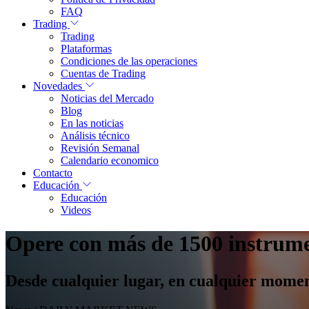
FAQ
Trading
Trading
Plataformas
Condiciones de las operaciones
Cuentas de Trading
Novedades
Noticias del Mercado
Blog
En las noticias
Análisis técnico
Revisión Semanal
Calendario economico
Contacto
Educación
Educación
Videos
Opere con más de 1500 instrume
Desde cualquier lugar, en cualquier momen