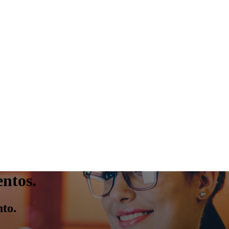
ntos.
to.