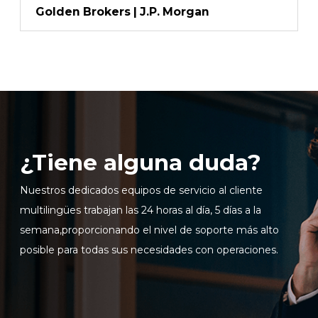
Golden Brokers | J.P. Morgan
Inicie sesión en plataformas en línea
¿Tiene alguna duda?
WEBTRADER 5
Nuestros dedicados equipos de servicio al cliente
Iniciar sesión en el área de clientes
multilingües trabajan las 24 horas al día, 5 días a la
semana,proporcionando el nivel de soporte más alto
INICIAR SESIÓN
posible para todas sus necesidades con operaciones.