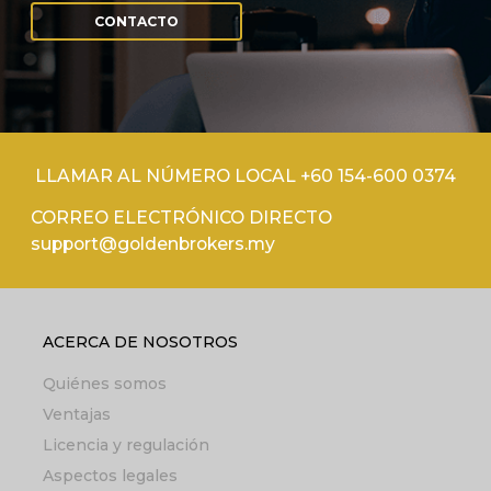
CONTACTO
LLAMAR AL NÚMERO LOCAL +60 154-600 0374
CORREO ELECTRÓNICO DIRECTO
support@goldenbrokers.my
ACERCA DE NOSOTROS
Quiénes somos
Ventajas
Licencia y regulación
Aspectos legales