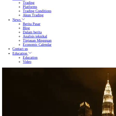
Trading
Platforms
Trading Conditions
Akun Trading
News
Berita Pasar
Blog
Dalam berita
Analisis teknikal
Tinjauan Mingguan
Economic Calendar
Contact us
Education
Education
Video