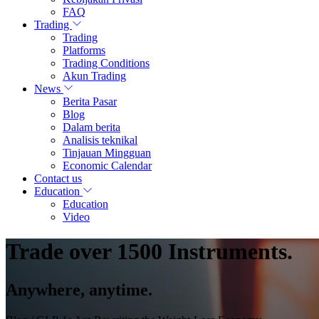
FAQ
Trading
Trading
Platforms
Trading Conditions
Akun Trading
News
Berita Pasar
Blog
Dalam berita
Analisis teknikal
Tinjauan Mingguan
Economic Calendar
Contact us
Education
Education
Video
Trade over 1500 Instruments.
Anywhere, anytime.