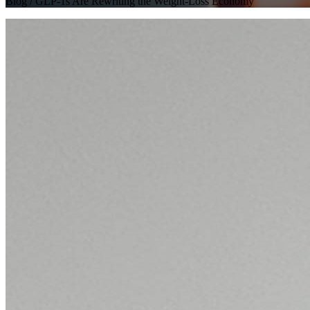
Blog
/ GLP-1s Are Rewriting the Weight-Loss Economy