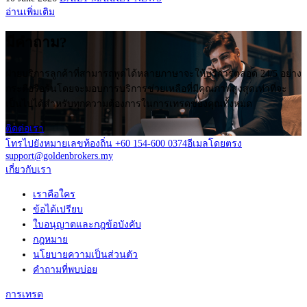
อ่านเพิ่มเติม
มีคำถาม?
ฝ่ายบริการลูกค้าที่สามารถพูดได้หลายภาษาจะให้บริการตลอด 24/5 อย่าง
กระตือรือร้นโดยจะมอบการบริการช่วยเหลือที่มีคุณภาพสูงสุดเท่าที่จะ
เป็นไปได้สำหรับทุกความต้องการในการเทรดของคุณทั้งหมด
ติดต่อเรา
โทรไปยังหมายเลขท้องถิ่น +60 154-600 0374
อีเมลโดยตรง
support@goldenbrokers.my
เกี่ยวกับเรา
เราคือใคร
ข้อได้เปรียบ
ใบอนุญาตและกฎข้อบังคับ
กฎหมาย
นโยบายความเป็นส่วนตัว
คำถามที่พบบ่อย
การเทรด