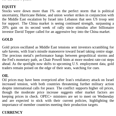
EQUITY
Stocks were down more than 1% on the perfect storm that is political
uncertainty, Hurricane Helene, and union worker strikes in conjunction with
the Middle East escalation by Israel into Lebanon that sees US troop sent
for support. The China market is seeing continued strength, surpassing a
20% gain on its second week of rally since stimulus after billionaire
investor David Tepper called for an aggressive buy into the China market.
GOLD
Gold prices oscillated as Middle East tensions sent investors scrambling for
safe havens, with Iran's missile manoeuvre toward Israel taking centre stage.
The precious metal's performance hangs between geopolitical storms and
the Fed's monetary path, as Chair Powell hints at more modest rate-cut steps
ahead. As the spotlight now shifts to upcoming U.S. employment data, gold
traders remain poised on the edge of their seats, watching for cues.
OIL
Oil prices may have been overpriced after Iran's retaliatory attack on Israel
increased tension, with both countries threatening further military action
despite international calls for peace. The conflict supports higher oil prices,
though the moderate price increase suggests other market factors are
keeping prices in check. OPEC+ ministers are set to meet on Wednesday
and are expected to stick with their current policies, highlighting the
importance of member countries meeting their production targets.
CURRENCY