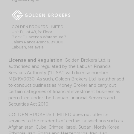
GOLDEN BROKERS LIMITED
Unit B, Lot 49, 1st Floor,
Block F, Lazenda Warehouse 3,
Jalam Ranca-Ranca, 87000,
Labuan, Malaysia
License and Regulation
: Golden Brokers Ltd. is
authorised and regulated by the Labuan Financial
Services Authority (“LFSA”) with license number
MB/19/0030. As such, Golden Brokers Ltd. is authorised
to conduct business as Money Broker and carry out
certain categories of financial investment business as
permitted under the Labuan Financial Services and
Securities Act 2010.
GOLDEN BROKERS LIMITED does not offer its
services to the residents of certain jurisdictions such as:
Afghanistan, Cuba, Crimea, Israel, Sudan, North Korea,
Ethiopia, Iran, Bosna and Herzegovina, Iraq, Lao