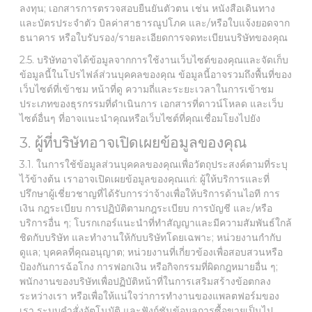
ลงทุน; เอกสารการตรวจสอบยืนยันตัวตน เช่น หนังสือเดินทาง
และบัตรประจำตัว บิลค่าสาธารณูปโภค และ/หรือใบแจ้งยอดจาก
ธนาคาร หรือใบรับรอง/รายละเอียดการจดทะเบียนบริษัทของคุณ
2.5. บริษัทอาจได้ข้อมูลจากการใช้งานเว็บไซต์ของคุณและจัดเก็บ
ข้อมูลนี้ในโปรไฟล์ส่วนบุคคลของคุณ ข้อมูลนี้อาจรวมถึงพื้นที่ของ
เว็บไซต์ที่เข้าชม หน้าที่ดู ความถี่และระยะเวลาในการเข้าชม
ประเภทของธุรกรรมที่ดำเนินการ เอกสารที่ดาวน์โหลด และเว็บ
ไซต์อื่นๆ ที่อาจแนะนำคุณหรือเว็บไซต์ที่คุณเชื่อมโยงไปยัง
3. ผู้ที่บริษัทอาจเปิดเผยข้อมูลของคุณ
3.1. ในการใช้ข้อมูลส่วนบุคคลของคุณเพื่อวัตถุประสงค์ตามที่ระบุ
ไว้ข้างต้น เราอาจเปิดเผยข้อมูลของคุณแก่: ผู้ให้บริการและที่
ปรึกษาผู้เชี่ยวชาญที่ได้รับการว่าจ้างเพื่อให้บริการด้านไอที การ
เงิน กฎระเบียบ การปฏิบัติตามกฎระเบียบ การบัญชี และ/หรือ
บริการอื่น ๆ; โบรกเกอร์แนะนำที่ทำสัญญาและมีความสัมพันธ์ใกล้
ชิดกับบริษัท และทำงานให้กับบริษัทโดยเฉพาะ; หน่วยงานกำกับ
ดูแล; บุคคลที่คุณอนุญาต; หน่วยงานที่เกี่ยวข้องเพื่อสอบสวนหรือ
ป้องกันการฉ้อโกง การฟอกเงิน หรือกิจกรรมที่ผิดกฎหมายอื่น ๆ;
พนักงานของบริษัทเพื่อปฏิบัติหน้าที่ในการเสริมสร้างข้อตกลง
ระหว่างเรา หรือเพื่อให้แน่ใจว่าการทำงานของแพลตฟอร์มของ
เรา ระบบคำสั่งอัตโนมัติ และฟังก์ชันข้อมูลการซื้อขายเป็นไป