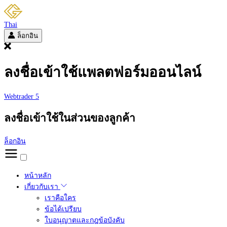
Thai
ล็อกอิน
ลงชื่อเข้าใช้แพลตฟอร์มออนไลน์
Webtrader 5
ลงชื่อเข้าใช้ในส่วนของลูกค้า
ล็อกอิน
หน้าหลัก
เกี่ยวกับเรา
เราคือใคร
ข้อได้เปรียบ
ใบอนุญาตและกฎข้อบังคับ