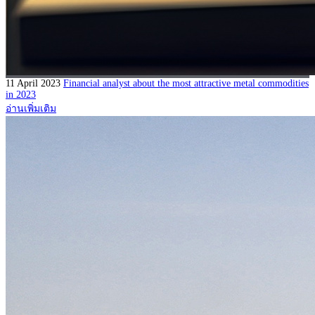
11 April 2023
Financial analyst about the most attractive metal commodities
in 2023
อ่านเพิ่มเติม