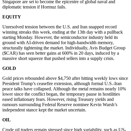
Singapore are set to become the epicentre of global naval and
diplomatic tension if Hormuz fails.
EQUITY
Unresolved tension between the U.S. and Iran snapped record
winning streaks this week, ending at the 13th day with a pullback
starting Monday. However, the semiconductor industry held its
ground with AI-driven demand for high-bandwidth memory,
structurally tightening the market. Individually, Avis Budget Group
($CAR) has seen better gains at 600% in 20 days, induced by a
massive short squeeze that pushed sellers into a supply crisis.
GOLD
Gold prices rebounded above $4,750 after hitting weekly lows since
President Trump’s ceasefire extension, although formal U.S.-Iran
peace talks have collapsed. Although the metal remains nearly 10%
lower since the conflict began, the temporary pause in hostilities
eased inflationary fears. However, rising Treasury yields and
rumours surrounding Federal Reserve nominee Kevin Warsh’s
independent stance kept the market uncertain.
OIL
Crude oil traders remain stressed since high variability, such as US-