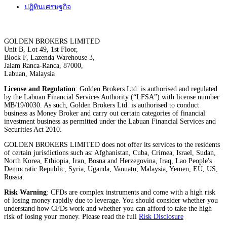
ปฏิทินเศรษฐกิจ
GOLDEN BROKERS LIMITED
Unit B, Lot 49, 1st Floor,
Block F, Lazenda Warehouse 3,
Jalam Ranca-Ranca, 87000,
Labuan, Malaysia
License and Regulation
: Golden Brokers Ltd. is authorised and regulated
by the Labuan Financial Services Authority (“LFSA”) with license number
MB/19/0030. As such, Golden Brokers Ltd. is authorised to conduct
business as Money Broker and carry out certain categories of financial
investment business as permitted under the Labuan Financial Services and
Securities Act 2010.
GOLDEN BROKERS LIMITED does not offer its services to the residents
of certain jurisdictions such as: Afghanistan, Cuba, Crimea, Israel, Sudan,
North Korea, Ethiopia, Iran, Bosna and Herzegovina, Iraq, Lao People's
Democratic Republic, Syria, Uganda, Vanuatu, Malaysia, Yemen, EU, US,
Russia.
Risk Warning
: CFDs are complex instruments and come with a high risk
of losing money rapidly due to leverage. You should consider whether you
understand how CFDs work and whether you can afford to take the high
risk of losing your money. Please read the full
Risk Disclosure