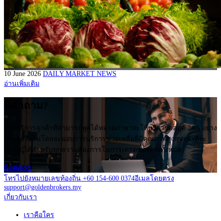
10 June 2026
DAILY MARKET NEWS
อ่านเพิ่มเติม
มีคำถาม?
ฝ่ายบริการลูกค้าที่สามารถพูดได้หลายภาษาจะให้บริการตลอด 24/5 อย่าง
กระตือรือร้นโดยจะมอบการบริการช่วยเหลือที่มีคุณภาพสูงสุดเท่าที่จะ
เป็นไปได้สำหรับทุกความต้องการในการเทรดของคุณทั้งหมด
ติดต่อเรา
โทรไปยังหมายเลขท้องถิ่น +60 154-600 0374
อีเมลโดยตรง
support@goldenbrokers.my
เกี่ยวกับเรา
เราคือใคร