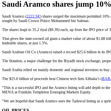
Saudi Aramco shares jump 10% 
Saudi Aramco (
2222.SE
) shares surged the maximum permitted 10% abo
sought by Saudi Crown Prince Mohammed bin Salman.
The shares leapt to 35.2 riyal ($9.39) each, up from the IPO price of 
That gives the state-owned oil giant a market value of about $1.88 tril
tradeable shares, at just 1.5%.
Saudi Arabian Oil Co (Aramco) raised a record $25.6 billion in its IPO 
The flotation, a major challenge for the Riyadh stock exchange, propel
Saudi Arabia relied on mainly domestic and regional investors to buy
The $25.6 billion of proceeds beat Chinese tech firm Alibaba’s (
BAB
“This is a successful IPO and the Aramco listing will add depth to th
MENA at Franklin Templeton Emerging Markets Equity.
“We are hopeful that Saudi Aramco uses the Tadawul listing as a spring
OIL PRICES