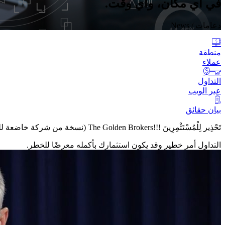
في أي مكان، وأي وقت.
دعامات
/ News
منطقة
عملاء
التداول
عبر الويب
بيان حقائق
تَحْذِير لِلْمُسْتَثْمِرِينَ !!!
The Golden Brokers (نسخة من شركة خاضعة للتنظيم من قبل هيئة الخدمات المالية في لابوان وشركة مسجلة في لابوان)
التداول أمر خطير وقد يكون استثمارك بأكمله معرضًا للخطر.