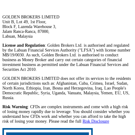
GOLDEN BROKERS LIMITED
Unit B, Lot 49, 1st Floor,
Block F, Lazenda Warehouse 3,
Jalam Ranca-Ranca, 87000,
Labuan, Malaysia
License and Regulation
: Golden Brokers Ltd. is authorised and regulated
by the Labuan Financial Services Authority (“LFSA”) with license number
MB/19/0030. As such, Golden Brokers Ltd. is authorised to conduct
business as Money Broker and carry out certain categories of financial
investment business as permitted under the Labuan Financial Services and
Securities Act 2010.
GOLDEN BROKERS LIMITED does not offer its services to the residents
of certain jurisdictions such as: Afghanistan, Cuba, Crimea, Israel, Sudan,
North Korea, Ethiopia, Iran, Bosna and Herzegovina, Iraq, Lao People's
Democratic Republic, Syria, Uganda, Vanuatu, Malaysia, Yemen, EU, US,
Russia.
Risk Warning
: CFDs are complex instruments and come with a high risk
of losing money rapidly due to leverage. You should consider whether you
understand how CFDs work and whether you can afford to take the high
risk of losing your money. Please read the full
Risk Disclosure