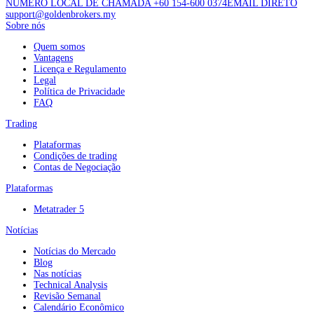
NÚMERO LOCAL DE CHAMADA +60 154-600 0374
EMAIL DIRETO
support@goldenbrokers.my
Sobre nós
Quem somos
Vantagens
Licença e Regulamento
Legal
Política de Privacidade
FAQ
Trading
Plataformas
Condições de trading
Contas de Negociação
Plataformas
Metatrader 5
Notícias
Notícias do Mercado
Blog
Nas notícias
Technical Analysis
Revisão Semanal
Calendário Econômico