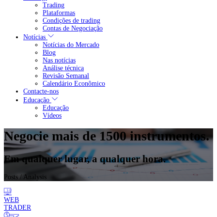
Trading
Plataformas
Condições de trading
Contas de Negociação
Notícias
Notícias do Mercado
Blog
Nas notícias
Análise técnica
Revisão Semanal
Calendário Econômico
Contacte-nos
Educação
Educação
Vídeos
Negocie mais de 1500 instrumentos.
Em qualquer lugar, a qualquer hora.
Posts
/ Analysis
WEB
TRADER