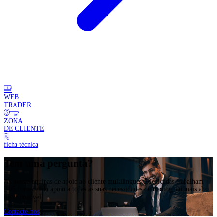
WEB
TRADER
ZONA
DE CLIENTE
ficha técnica
Tem uma pergunta?
As nossas equipas de apoio ao cliente multilingues e dedicadas trabalham
24/5,fornecendo apoio a todas as suas necessidades de trading, ao mais alto
nível possível.
Contacte-nos