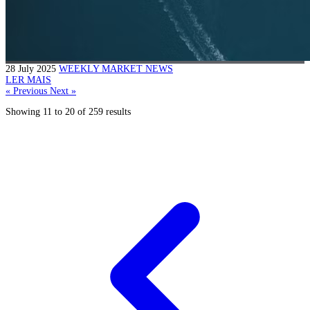
28 July 2025
WEEKLY MARKET NEWS
LER MAIS
« Previous
Next »
Showing
11
to
20
of
259
results