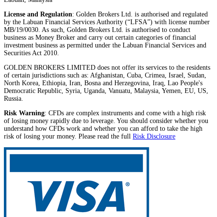
License and Regulation
: Golden Brokers Ltd. is authorised and regulated
by the Labuan Financial Services Authority (“LFSA”) with license number
MB/19/0030. As such, Golden Brokers Ltd. is authorised to conduct
business as Money Broker and carry out certain categories of financial
investment business as permitted under the Labuan Financial Services and
Securities Act 2010.
GOLDEN BROKERS LIMITED does not offer its services to the residents
of certain jurisdictions such as: Afghanistan, Cuba, Crimea, Israel, Sudan,
North Korea, Ethiopia, Iran, Bosna and Herzegovina, Iraq, Lao People's
Democratic Republic, Syria, Uganda, Vanuatu, Malaysia, Yemen, EU, US,
Russia.
Risk Warning
: CFDs are complex instruments and come with a high risk
of losing money rapidly due to leverage. You should consider whether you
understand how CFDs work and whether you can afford to take the high
risk of losing your money. Please read the full
Risk Disclosure