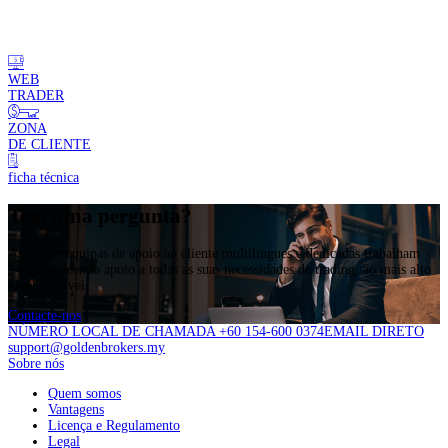
WEB
TRADER
ZONA
DE CLIENTE
ficha técnica
Tem uma pergunta?
As nossas equipas de apoio ao cliente multilingues e dedicadas trabalham
24/5,fornecendo apoio a todas as suas necessidades de trading, ao mais alto
nível possível.
Contacte-nos
NÚMERO LOCAL DE CHAMADA +60 154-600 0374
EMAIL DIRETO
support@goldenbrokers.my
Sobre nós
Quem somos
Vantagens
Licença e Regulamento
Legal