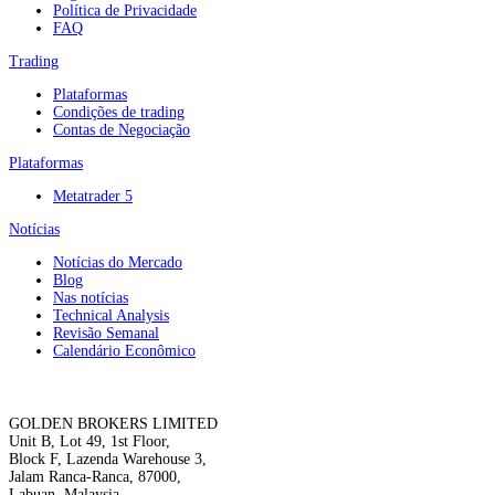
Política de Privacidade
FAQ
Trading
Plataformas
Condições de trading
Contas de Negociação
Plataformas
Metatrader 5
Notícias
Notícias do Mercado
Blog
Nas notícias
Technical Analysis
Revisão Semanal
Calendário Econômico
GOLDEN BROKERS LIMITED
Unit B, Lot 49, 1st Floor,
Block F, Lazenda Warehouse 3,
Jalam Ranca-Ranca, 87000,
Labuan, Malaysia