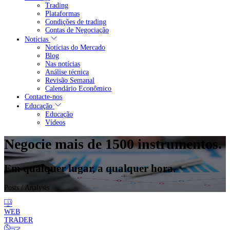
Trading
Plataformas
Condições de trading
Contas de Negociação
Notícias
Notícias do Mercado
Blog
Nas notícias
Análise técnica
Revisão Semanal
Calendário Econômico
Contacte-nos
Educação
Educação
Vídeos
Negocie mais de 1500 instrumentos.
Em qualquer lugar, a qualquer hora.
Posts
/ Analysis
WEB
TRADER