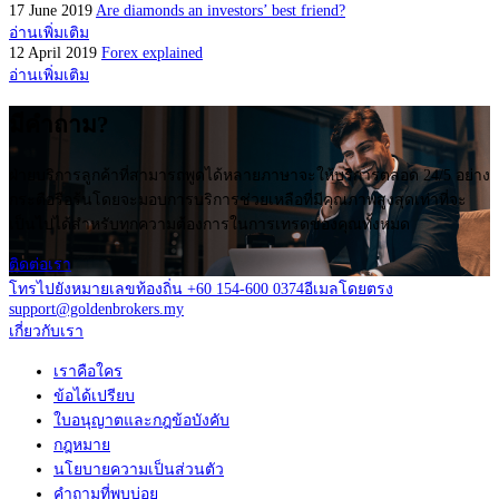
17 June 2019
Are diamonds an investors’ best friend?
อ่านเพิ่มเติม
12 April 2019
Forex explained
อ่านเพิ่มเติม
มีคำถาม?
ฝ่ายบริการลูกค้าที่สามารถพูดได้หลายภาษาจะให้บริการตลอด 24/5 อย่าง
กระตือรือร้นโดยจะมอบการบริการช่วยเหลือที่มีคุณภาพสูงสุดเท่าที่จะ
เป็นไปได้สำหรับทุกความต้องการในการเทรดของคุณทั้งหมด
ติดต่อเรา
โทรไปยังหมายเลขท้องถิ่น +60 154-600 0374
อีเมลโดยตรง
support@goldenbrokers.my
เกี่ยวกับเรา
เราคือใคร
ข้อได้เปรียบ
ใบอนุญาตและกฎข้อบังคับ
กฎหมาย
นโยบายความเป็นส่วนตัว
คำถามที่พบบ่อย