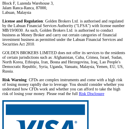
Block F, Lazenda Warehouse 3,
Jalam Ranca-Ranca, 87000,
Labuan, Malaysia
License and Regulation
: Golden Brokers Ltd. is authorised and regulated
by the Labuan Financial Services Authority (“LFSA”) with license number
MB/19/0030. As such, Golden Brokers Ltd. is authorised to conduct
business as Money Broker and carry out certain categories of financial
investment business as permitted under the Labuan Financial Services and
Securities Act 2010.
GOLDEN BROKERS LIMITED does not offer its services to the residents
of certain jurisdictions such as: Afghanistan, Cuba, Crimea, Israel, Sudan,
North Korea, Ethiopia, Iran, Bosna and Herzegovina, Iraq, Lao People's
Democratic Republic, Syria, Uganda, Vanuatu, Malaysia, Yemen, EU, US,
Russia.
Risk Warning
: CFDs are complex instruments and come with a high risk
of losing money rapidly due to leverage. You should consider whether you
understand how CFDs work and whether you can afford to take the high
risk of losing your money. Please read the full
Risk Disclosure