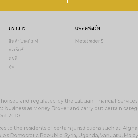
ตราสาร
แพลตฟอร์ม
สินค้าโภคภัณฑ์
Metatrader 5
ฟอเร็กซ์
ดัชนี
หุ้น
uthorised and regulated by the Labuan Financial Service
ct business as Money Broker and carry out certain catego
Act 2010.
o the residents of certain jurisdictions such as: Afghan
ple's Democratic Republic, Syria, Uganda, Vanuatu, Malays