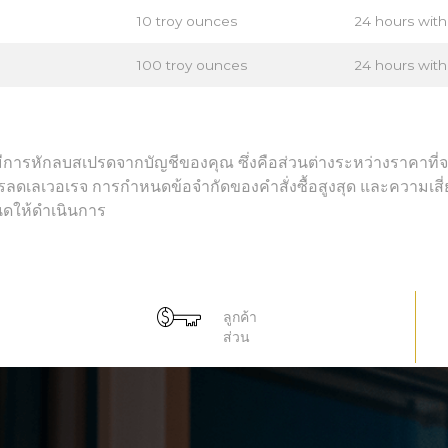
10 troy ounces
24 hours wit
100 troy ounces
24 hours wit
มีการหักลบสเปรดจากบัญชีของคุณ ซึ่งคือส่วนต่างระหว่างราคาท
เลเวอเรจ การกำหนดข้อจำกัดของคำสั่งซื้อสูงสุด และความเสี่ย
นดให้ดำเนินการ
ลูกค้า
ส่วน