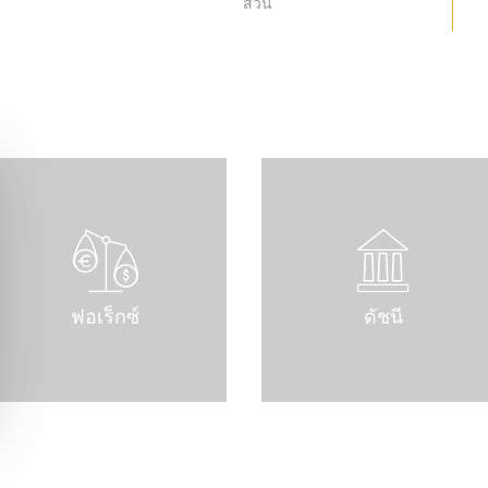
ส่วน
ฟอเร็กซ์
ดัชนี