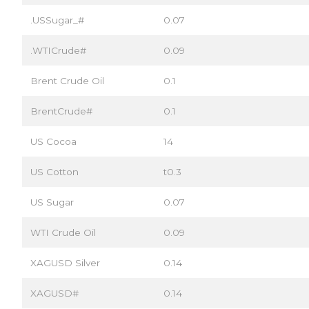
.USSugar_#
0.07
.WTICrude#
0.09
Brent Crude Oil
0.1
BrentCrude#
0.1
US Cocoa
14
US Cotton
t0.3
US Sugar
0.07
WTI Crude Oil
0.09
XAGUSD Silver
0.14
XAGUSD#
0.14