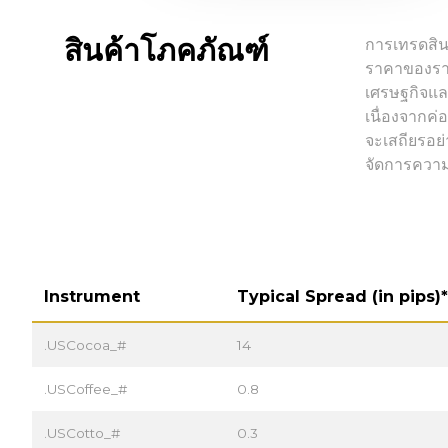
สินค้าโภคภัณฑ์
การเทรดสินค
ราคาของรายก
เศรษฐกิจและ
เนื่องจากค่
จะเสถียรอย
จัดการความเ
Instrument
Typical Spread (in pips)*
.USCocoa_#
14
.USCoffee_#
0.8
.USCotto_#
0.3