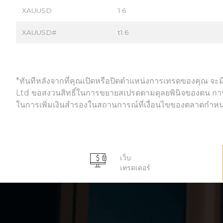
XAUUSD
1.6
XAUUSD#
t1.6
*ทันทีหลังจากที่คุณเปิดหรือปิดตำแหน่งการเทรดของคุณ จะ
Ltd ขอสงวนสิทธิ์ในการขยายสเปรดตามดุลยพินิจของตน การลด
ในการเพิ่มเงินสำรองในสถานการณ์ที่เงื่อนไขของตลาดกำห
เว็บ
เทรดเดอร์