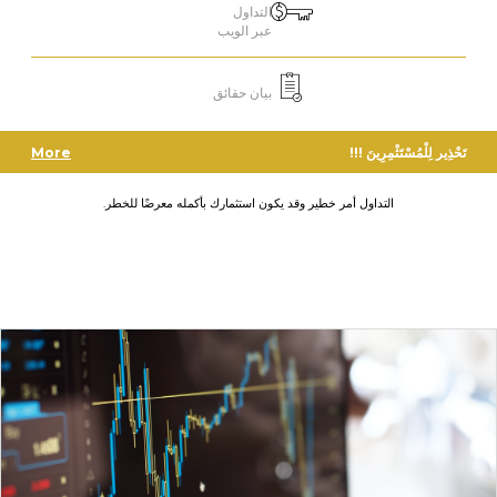
التداول
عبر الويب
بيان حقائق
تَحْذِير لِلْمُسْتَثْمِرِينَ !!!
More
التداول أمر خطير وقد يكون استثمارك بأكمله معرضًا للخطر.