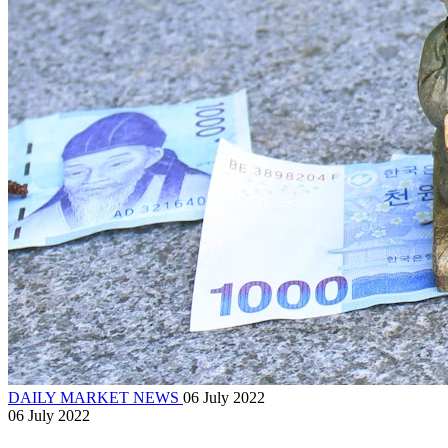
DAILY MARKET NEWS
06 July 2022
06 July 2022