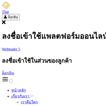
Thai
ล็อกอิน
ลงชื่อเข้าใช้แพลตฟอร์มออนไลน
Webtrader 5
ลงชื่อเข้าใช้ในส่วนของลูกค้า
ล็อกอิน
หน้าหลัก
เกี่ยวกับเรา
เราคือใคร