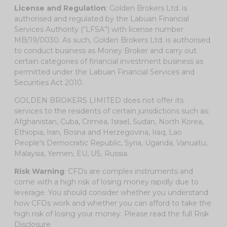
License and Regulation
: Golden Brokers Ltd. is
authorised and regulated by the Labuan Financial
Services Authority (“LFSA”) with license number
MB/19/0030. As such, Golden Brokers Ltd. is authorised
to conduct business as Money Broker and carry out
certain categories of financial investment business as
permitted under the Labuan Financial Services and
Securities Act 2010.
GOLDEN BROKERS LIMITED does not offer its
services to the residents of certain jurisdictions such as:
Afghanistan, Cuba, Crimea, Israel, Sudan, North Korea,
Ethiopia, Iran, Bosna and Herzegovina, Iraq, Lao
People's Democratic Republic, Syria, Uganda, Vanuatu,
Malaysia, Yemen, EU, US, Russia.
Risk Warning
: CFDs are complex instruments and
come with a high risk of losing money rapidly due to
leverage. You should consider whether you understand
how CFDs work and whether you can afford to take the
high risk of losing your money. Please read the full
Risk
Disclosure