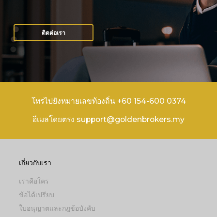
ติดต่อเรา
โทรไปยังหมายเลขท้องถิ่น +60 154-600 0374
อีเมลโดยตรง support@goldenbrokers.my
เกี่ยวกับเรา
เราคือใคร
ข้อได้เปรียบ
ใบอนุญาตและกฎข้อบังคับ