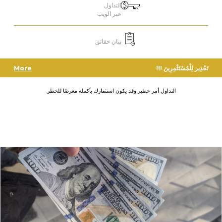
التداول
عبر الويب
بيان حقائق
تَحْذِير لِلْمُسْتَثْمِرِينَ !!!
More
التداول أمر خطير وقد يكون استثمارك بأكمله معرضًا للخطر.